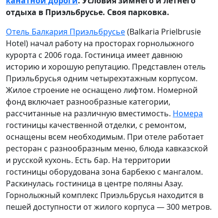
канатной дороги
. Условия зимнего и летнего
отдыха в Приэльбрусье. Своя
парковка.
Отель Балкария Приэльбрусье
(Balkaria Prielbrusie
Hotel) начал работу на просторах горнолыжного
курорта с 2006
года. Гостиница имеет давнюю
историю и хорошую репутацию. Представлен отель
Приэльбрусья
одним четырехэтажным корпусом.
Жилое строение не оснащено лифтом. Номерной
фонд включает разнообразные
категории,
рассчитанные на различную вместимость.
Номера
гостиницы качественной отделки, с ремонтом,
оснащены всем необходимым. При отеле работает
ресторан с разнообразным меню, блюда кавказской
и русской кухонь. Есть бар. На территории
гостиницы оборудована зона барбекю с мангалом.
Раскинулась гостиница в центре поляны Азау.
Горнолыжный комплекс Приэльбрусья находится в
пешей
доступности от жилого корпуса — 300 метров.