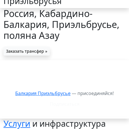
Приэльбрусья
Россия, Кабардино-
Балкария, Приэльбрусье,
поляна Азау
Заказать трансфер »
Балкария Приэльбрусье: видео
Балкария Приэльбрусье
— присоединяйся!
Подписаться
Услуги
и инфраструктура